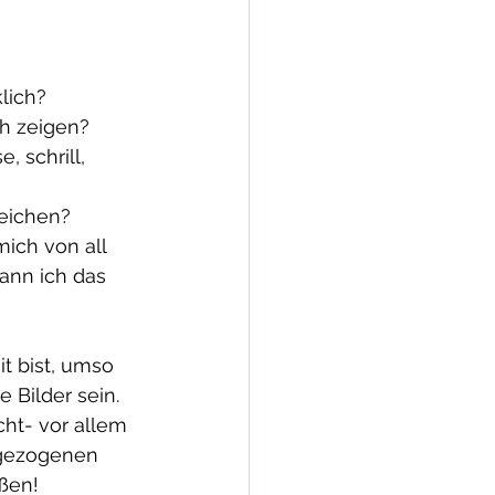
lich?
h zeigen? 
e, schrill, 
eichen?
ich von all 
ann ich das 
it bist, umso 
 Bilder sein.
ht- vor allem 
tgezogenen 
ußen!