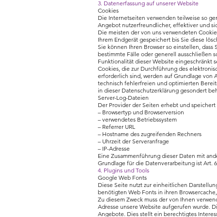
3. Datenerfassung auf unserer Website
Cookies
Die Internetseiten verwenden teilweise so ge
Angebot nutzerfreundlicher, effektiver und s
Die meisten der von uns verwendeten Cookies
Ihrem Endgerät gespeichert bis Sie diese lö
Sie können Ihren Browser so einstellen, dass
bestimmte Fälle oder generell ausschließen s
Funktionalität dieser Website eingeschränkt s
Cookies, die zur Durchführung des elektroni
erforderlich sind, werden auf Grundlage von A
technisch fehlerfreien und optimierten Bereit
in dieser Datenschutzerklärung gesondert be
Server-Log-Dateien
Der Provider der Seiten erhebt und speichert 
– Browsertyp und Browserversion
– verwendetes Betriebssystem
– Referrer URL
– Hostname des zugreifenden Rechners
– Uhrzeit der Serveranfrage
– IP-Adresse
Eine Zusammenführung dieser Daten mit and
Grundlage für die Datenverarbeitung ist Art. 
4. Plugins und Tools
Google Web Fonts
Diese Seite nutzt zur einheitlichen Darstellu
benötigten Web Fonts in ihren Browsercache, 
Zu diesem Zweck muss der von Ihnen verwende
Adresse unsere Website aufgerufen wurde. Di
Angebote. Dies stellt ein berechtigtes Interess