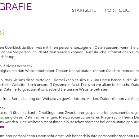
GRAFIE
STARTSEITE
PORTFOLIO
ng
n Überblick darüber, was mit Ihren personenbezogenen Daten passiert, wenn Sie 
 denen Sie persönlich identifiziert werden können. Ausführliche Informationen 
rklärung.
 auf dieser Website?
rfolgt durch den Websitebetreiber. Dessen Kontaktdaten können Sie dem Impressu
 dass Sie uns diese mitteilen. Hierbei kann es sich z.B. um Daten handeln, die Sie
der Website durch unsere IT-Systeme erfasst. Das sind vor allem technische Daten
ser Daten erfolgt automatisch, sobald Sie unsere Website betreten.
lerfreie Bereitstellung der Website zu gewährleisten. Andere Daten können zur Ana
ten?
 Auskunft über Herkunft, Empfänger und Zweck Ihrer gespeicherten personenbezog
öschung dieser Daten zu verlangen. Hierzu sowie zu weiteren Fragen zum Thema Dat
s wenden. Des Weiteren steht Ihnen ein Beschwerderecht bei der zuständigen Auf
onen
tz Ihrer persönlichen Daten sehr ernst. Wir behandeln Ihre personenbezogenen Da