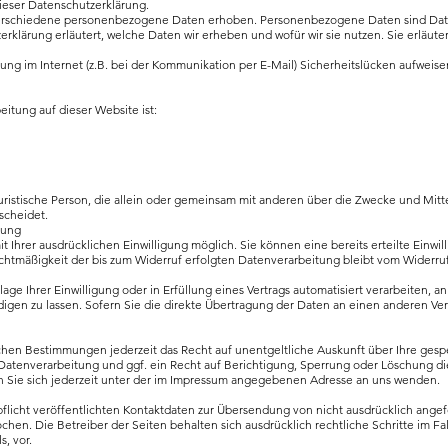
ieser Datenschutzerklärung.
rschiedene personenbezogene Daten erhoben. Personenbezogene Daten sind Daten, 
klärung erläutert, welche Daten wir erheben und wofür wir sie nutzen. Sie erläut
ung im Internet (z.B. bei der Kommunikation per E-Mail) Sicherheitslücken aufweise
eitung auf dieser Website ist:
er juristische Person, die allein oder gemeinsam mit anderen über die Zwecke und M
scheidet.
tung
 Ihrer ausdrücklichen Einwilligung möglich. Sie können eine bereits erteilte Einwill
echtmäßigkeit der bis zum Widerruf erfolgten Datenverarbeitung bleibt vom Widerru
age Ihrer Einwilligung oder in Erfüllung eines Vertrags automatisiert verarbeiten, a
en zu lassen. Sofern Sie die direkte Übertragung der Daten an einen anderen Veran
chen Bestimmungen jederzeit das Recht auf unentgeltliche Auskunft über Ihre ge
tenverarbeitung und ggf. ein Recht auf Berichtigung, Sperrung oder Löschung die
ie sich jederzeit unter der im Impressum angegebenen Adresse an uns wenden.
licht veröffentlichten Kontaktdaten zur Übersendung von nicht ausdrücklich ange
ochen. Die Betreiber der Seiten behalten sich ausdrücklich rechtliche Schritte im 
, vor.