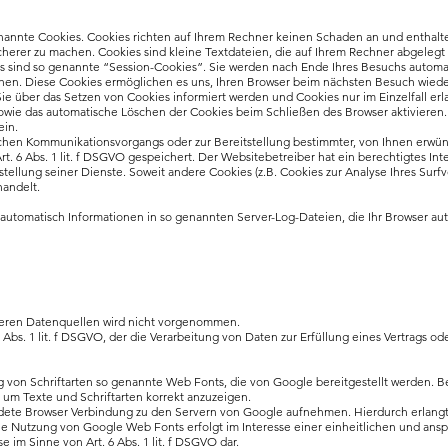
nannte Cookies. Cookies richten auf Ihrem Rechner keinen Schaden an und enthalte
icherer zu machen. Cookies sind kleine Textdateien, die auf Ihrem Rechner abgelegt
 sind so genannte “Session-Cookies”. Sie werden nach Ende Ihres Besuchs automat
schen. Diese Cookies ermöglichen es uns, Ihren Browser beim nächsten Besuch wied
 Sie über das Setzen von Cookies informiert werden und Cookies nur im Einzelfall e
owie das automatische Löschen der Cookies beim Schließen des Browser aktivieren.
ein.
schen Kommunikationsvorgangs oder zur Bereitstellung bestimmter, von Ihnen erwün
rt. 6 Abs. 1 lit. f DSGVO gespeichert. Der Websitebetreiber hat ein berechtigtes In
stellung seiner Dienste. Soweit andere Cookies (z.B. Cookies zur Analyse Ihres Sur
handelt.
automatisch Informationen in so genannten Server-Log-Dateien, die Ihr Browser auto
eren Datenquellen wird nicht vorgenommen.
6 Abs. 1 lit. f DSGVO, der die Verarbeitung von Daten zur Erfüllung eines Vertrags o
ng von Schriftarten so genannte Web Fonts, die von Google bereitgestellt werden. Be
um Texte und Schriftarten korrekt anzuzeigen.
te Browser Verbindung zu den Servern von Google aufnehmen. Hierdurch erlangt G
e Nutzung von Google Web Fonts erfolgt im Interesse einer einheitlichen und ans
e im Sinne von Art. 6 Abs. 1 lit. f DSGVO dar.