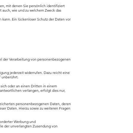
mit denen Sie persönlich identifiziert
ert auch, wie und zu welchem Zweck das
n kann. Ein lückenloser Schutz der Daten vor
ittel der Verarbeitung von personenbezogenen
igung jederzeit widerrufen. Dazu reicht eine
f unberührt.
n sich oder an einen Dritten in einem
twortlichen verlangen, erfolgt dies nur,
speicherten personenbezogenen Daten, deren
ser Daten. Hierzu sowie zu weiteren Fragen
forderter Werbung und
Falle der unverlangten Zusendung von