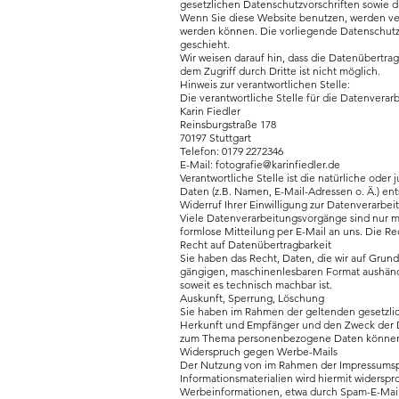
gesetzlichen Datenschutzvorschriften sowie d
Wenn Sie diese Website benutzen, werden ve
werden können. Die vorliegende Datenschutzer
geschieht.
Wir weisen darauf hin, dass die Datenübertrag
dem Zugriff durch Dritte ist nicht möglich.
Hinweis zur verantwortlichen Stelle:
Die verantwortliche Stelle für die Datenverarb
Karin Fiedler
Reinsburgstraße 178
70197 Stuttgart
Telefon: 0179 2272346
E-Mail: fotografie@karinfiedler.de
Verantwortliche Stelle ist die natürliche od
Daten (z.B. Namen, E-Mail-Adressen o. Ä.) ent
Widerruf Ihrer Einwilligung zur Datenverarbei
Viele Datenverarbeitungsvorgänge sind nur mit
formlose Mitteilung per E-Mail an uns. Die R
Recht auf Datenübertragbarkeit
Sie haben das Recht, Daten, die wir auf Grundl
gängigen, maschinenlesbaren Format aushändig
soweit es technisch machbar ist.
Auskunft, Sperrung, Löschung
Sie haben im Rahmen der geltenden gesetzli
Herkunft und Empfänger und den Zweck der Da
zum Thema personenbezogene Daten können S
Widerspruch gegen Werbe-Mails
Der Nutzung von im Rahmen der Impressumspf
Informationsmaterialien wird hiermit widerspr
Werbeinformationen, etwa durch Spam-E-Mails