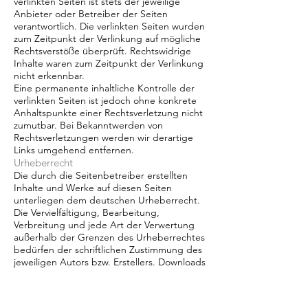
verlinkten Seiten ist stets der jeweilige
Anbieter oder Betreiber der Seiten
verantwortlich. Die verlinkten Seiten wurden
zum Zeitpunkt der Verlinkung auf mögliche
Rechtsverstöße überprüft. Rechtswidrige
Inhalte waren zum Zeitpunkt der Verlinkung
nicht erkennbar.
Eine permanente inhaltliche Kontrolle der
verlinkten Seiten ist jedoch ohne konkrete
Anhaltspunkte einer Rechtsverletzung nicht
zumutbar. Bei Bekanntwerden von
Rechtsverletzungen werden wir derartige
Links umgehend entfernen.
Urheberrecht
Die durch die Seitenbetreiber erstellten
Inhalte und Werke auf diesen Seiten
unterliegen dem deutschen Urheberrecht.
Die Vervielfältigung, Bearbeitung,
Verbreitung und jede Art der Verwertung
außerhalb der Grenzen des Urheberrechtes
bedürfen der schriftlichen Zustimmung des
jeweiligen Autors bzw. Erstellers. Downloads
und Kopien dieser Seite sind nur für den
privaten, nicht kommerziellen Gebrauch
gestattet.