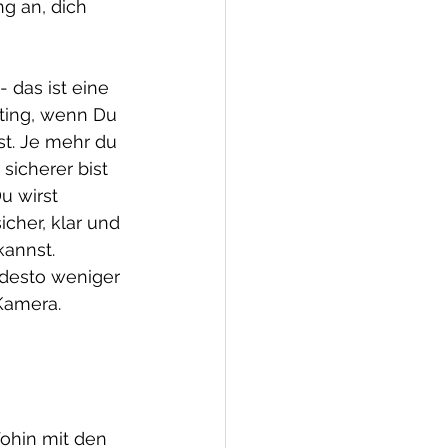
ng an, dich 
- das ist eine 
ting, wenn Du 
t. Je mehr du 
 sicherer bist 
u wirst 
icher, klar und 
kannst.
 desto weniger 
 Kamera.
Wohin mit den 