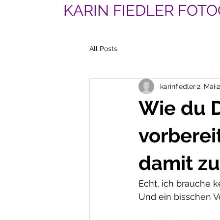
KARIN FIEDLER FOTO
All Posts
karinfiedler
2. Mai
2
Wie du D
vorberei
damit zu 
Echt, ich brauche k
Und ein bisschen Vo