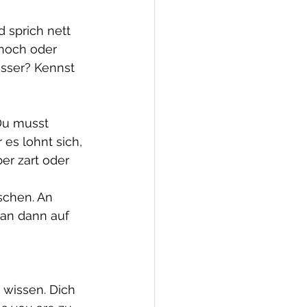
 sprich nett 
 hoch oder 
esser? Kennst 
Du musst 
es lohnt sich, 
er zart oder 
schen. An 
man dann auf 
 wissen. Dich 